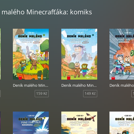
k malého Minecrafťáka: komiks
Deník malého Minecrafťáka: komiks
Deník malého Minecrafťáka: komiks 2
159 Kč
149 Kč