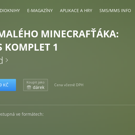
DIOKNIHY
E-MAGAZÍNY
APLIKACE A HRY
SMS/MMS INFO
 MALÉHO MINECRAFŤÁKA:
 KOMPLET 1
d
Koupit jako
9 KČ
Cena včetně DPH
dárek
ostupná ve formátech: