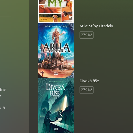
Arila: Stíny Citadely
279 Kč
Divoká říše
 dne
279 Kč
e
u a