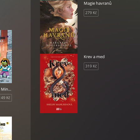
Magie havranů
279 Kč
Krev a med
319 Kč
Deník malého Minecrafťáka: komiks 3
149 Kč