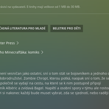
visí na vydavateli. E-knihy mají velikost od 1 MB do 30 MB.
ASNÁ LITERATURA PRO MLADÉ
BELETRIE PRO DĚTI
er Press
ho Minecrafťáka: komiks
ní vesničan jako ostatní, sní o tom stát se bojovníkem a jednoho
 dobrodružství. Zombie Chropt, kterou potká, naopak sní o tom, že s
polečně se vydají na cestu, na které se k nim postupně připojí
ník Albéric a zvídavá Bagel. Napětí a osobní spory v týmu ale rosto
ovi si nakonec každý bude muset vybrat, zda se sjednotí, nebo raději