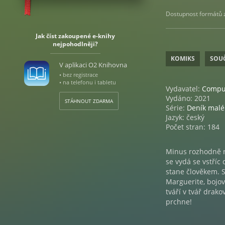
Dostupnost formátů zá
Jak číst zakoupené e-knihy
nejpohodlněji?
KOMIKS
SOUČ
V aplikaci O2 Knihovna
• bez registrace
• na telefonu i tabletu
Vydavatel:
Comput
Vydáno: 2021
STÁHNOUT ZDARMA
Série:
Deník malé
Jazyk: český
Počet stran: 184
Minus rozhodně ne
se vydá se vstříc
stane člověkem. S
Marguerite, bojov
tváří v tvář drak
prchne!