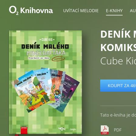
UVÍTACÍ MELODIE
E-KNIHY
AU
DENÍK
KOMIKS
Cube Ki
KOUPIT ZA 46
Tato e-kniha je d
PDF