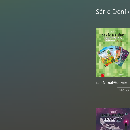
Série Dení
Deník malého Minecrafťáka: komiks komplet 1
469 Kč