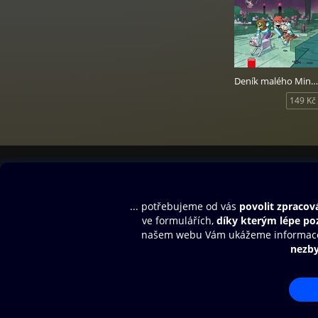
Deník malého Minecrafťáka: komiks 4
149 Kč
Obsah ke stažení
Moje O2 Knih
Uvítací melodie
Přihlásit se
Aplikace a hry
E-knihy
Dárkový poukaz
SMS/MMS Info
Audioknihy
Nápověda
Blog
E-magazíny
Napište nám
Nákupní řád
© O2 Czech Republic a.s.