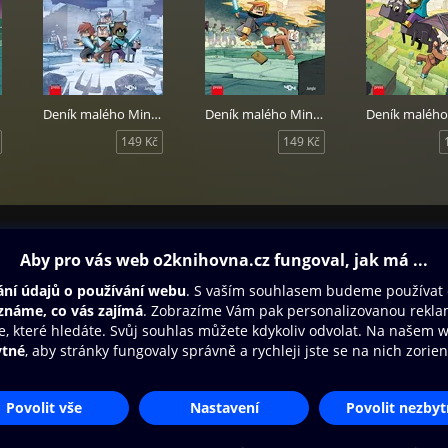
Deník malého Minecrafťáka: komiks 5
Deník malého Minecrafťáka: komiks 6
149 Kč
149 Kč
ovna
Další zábava
Oneplay
Oneplay Originály
Sport
Přístupnost
Zásady zpracování osobních údajů
Cookies
Na