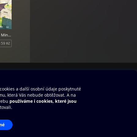
Deník malého Minecrafťáka: komiks 7
159 Kč
stavení cookies