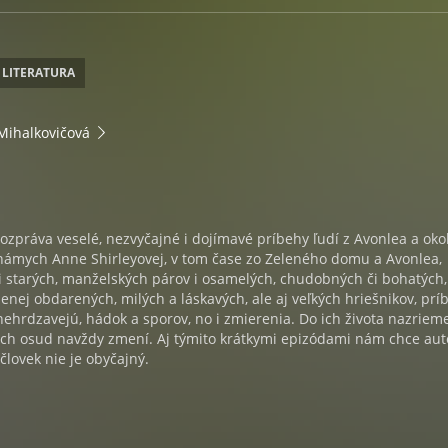
 LITERATURA
Mihalkovičová
ozpráva veselé, nezvyčajné i dojímavé príbehy ľudí z Avonlea a oko
známych Anne Shirleyovej, v tom čase zo Zeleného domu a Avonlea,
i starých, manželských párov i osamelých, chudobných či bohatých,
enej obdarených, milých a láskavých, ale aj veľkých hriešnikov, prí
 nehrdzavejú, hádok a sporov, no i zmierenia. Do ich života nazriem
 ich osud navždy zmení. Aj týmito krátkymi epizódami nám chce aut
človek nie je obyčajný.