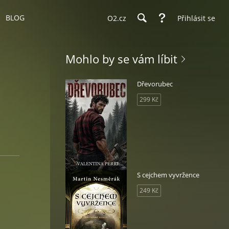
BLOG
O2.cz
Přihlásit se
Mohlo by se vám líbit
Dřevorubec
299 Kč
S cejchem vyvržence
249 Kč