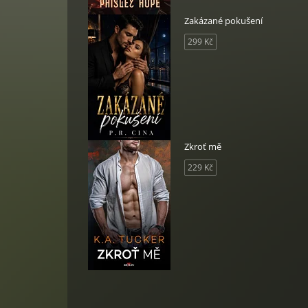
Zakázané pokušení
299 Kč
Zkroť mě
229 Kč