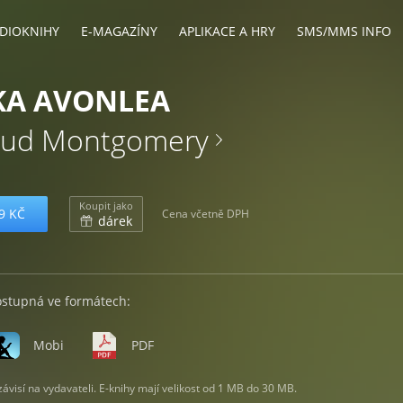
DIOKNIHY
E-MAGAZÍNY
APLIKACE A HRY
SMS/MMS INFO
KA AVONLEA
aud Montgomery
Koupit jako
9 KČ
Cena včetně DPH
dárek
ostupná ve formátech:
Mobi
PDF
visí na vydavateli. E-knihy mají velikost od 1 MB do 30 MB.