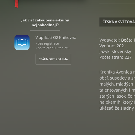
Jak číst zakoupené e-knihy
ČESKÁ A SVĚTOVÁ
nejpohodlněji?
V aplikaci O2 Knihovna
Vydavatel:
Beáta 
• bez registrace
Vydáno: 2021
• na telefonu i tabletu
Jazyk: slovenský
Počet stran: 227
STÁHNOUT ZDARMA
Kronika Avonlea r
obcí, susedov a 
malých, mladých 
talentovaných i m
starých lások, čo
na okamih, ktorý
ukázať, že žiadny 