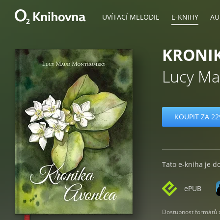
UVÍTACÍ MELODIE
E-KNIHY
AU
KRONI
Lucy M
KOUPIT ZA 22
Tato e-kniha je d
ePUB
Dostupnost formátů zá