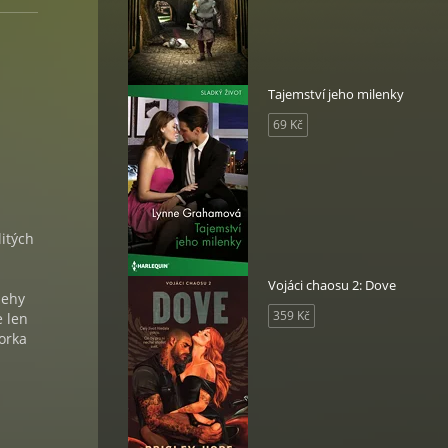
Tajemství jeho milenky
69 Kč
litých
Vojáci chaosu 2: Dove
behy
359 Kč
e len
orka