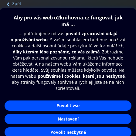
Zpět
Obsah ke stažení
Moje O2 Knihovna
Další zábava
© O2 Czech Republic a.s.
Nákupní řád
Přístupnost
Aplikace O2 Knihovna
Zásady zpracování osobních údajů
Čti a poslouchej své e-knihy a
Cookies
audioknihy rychleji a pohodlněji.
Nastavení cookies