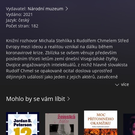
Vydavatel:
Národní muzeum
Vydáno: 2021
Jazyk: český
Počet stran: 182
Knižní rozhovor Michala Stehlíka s Rudolfem Chmelem Střed
Evropy mezi ideou a realitou vznikal na dálku během
koronavirové krize. Zblízka se ovšem věnuje především
posledním třiceti letům zemí dnešní Visegrádské čtyřky.
Dvojice angažovaných intelektuálů, z nichž hlavně slovakista
Rudolf Chmel se opakovaně ocital doslova uprostřed
dějinných událostí jako jeden z jejich aktérů, zasvěceně
reflektuje mnohá neuralgická témata a působení klíčových
více
osobností novodobých dějin Slovenska, Polska, Maďarska i
Česka.
Mohlo by se vám líbit
Ve čtivé, česko-slovensky psané publikaci se autoři noří pod
povrch událostí, jež bude mít řada čtenářů ještě v živé
paměti, a sledují historické pozadí a nejrůznější hlubinné
společenské trendy, které se přímým účastníkům dějin i
dobovým médiím často skrývají pod příslovečnou „pěnou
dní“.