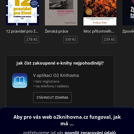
12 pravidel pro život
Ženská práce
Moc přítomného okamžiku
Zpověď
278 Kč
339 Kč
239 Kč
Jak číst zakoupené e-knihy nejpohodlněji?
V aplikaci O2 Knihovna
• bez registrace
• na telefonu i tabletu
STÁHNOUT ZDARMA
Obsah ke stažení