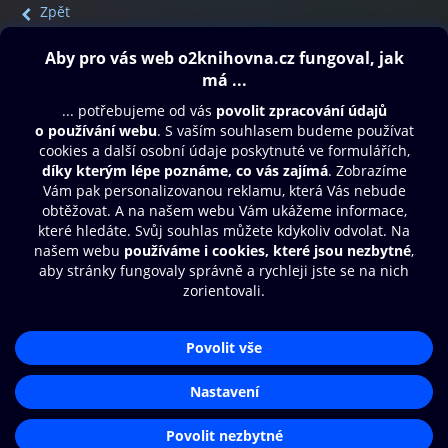
Zpět
Obsah ke stažení
Moje O2 Knihovna
Další zábava
© O2 Czech Republic a.s.
Nákupní řád
Přístupnost
Aplikace O2 Knihovna
Zásady zpracování osobních údajů
Čti a poslouchej své e-knihy a
Cookies
audioknihy rychleji a pohodlněji.
Nastavení cookies