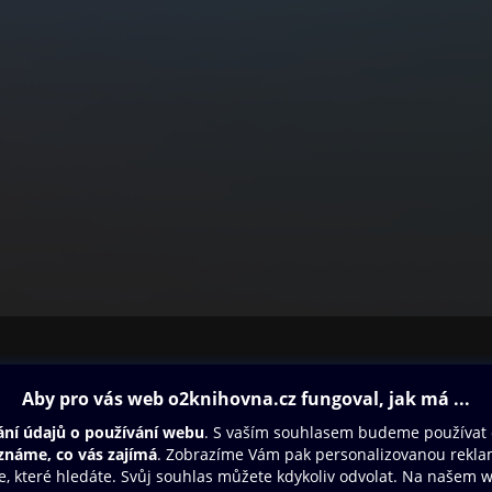
ovna
Další zábava
Oneplay
Oneplay Originály
Sport