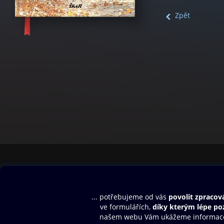
Zpět
Obsah ke stažení
Moje O2 Knih
Uvítací melodie
Přihlásit se
Aplikace a hry
E-knihy
Dárkový poukaz
SMS/MMS Info
Audioknihy
Nápověda
Blog