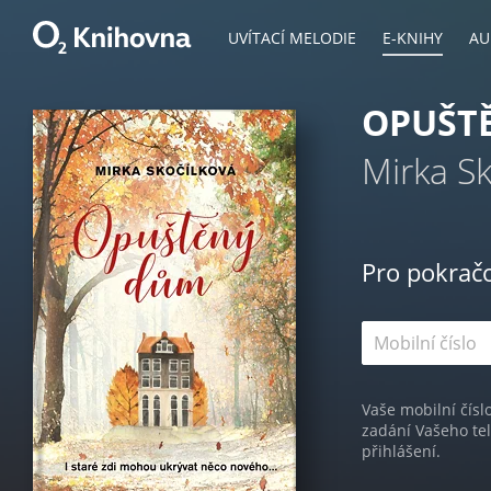
UVÍTACÍ MELODIE
E-KNIHY
AU
OPUŠT
Mirka Sk
Pro pokrač
Vaše mobilní čísl
zadání Vašeho te
přihlášení.