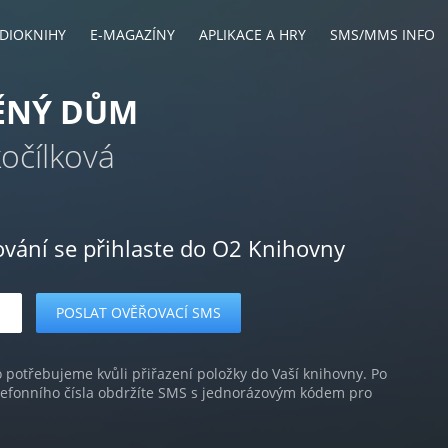
DIOKNIHY
E-MAGAZÍNY
APLIKACE A HRY
SMS/MMS INFO
ĚNÝ DŮM
očílková
ování se přihlaste do O2 Knihovny
o potřebujeme kvůli přiřazení položky do Vaší knihovny. Po
lefonního čísla obdržíte SMS s jednorázovým kódem pro