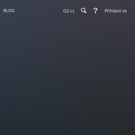
BLOG
O2.cz
Přihlásit se