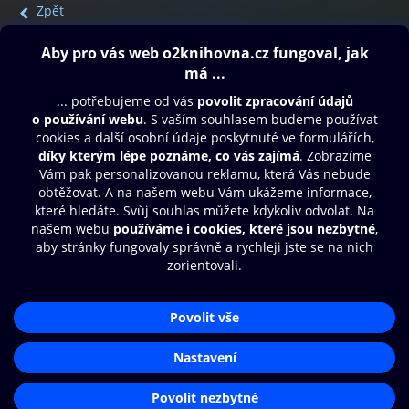
Zpět
Obsah ke stažení
Moje O2 Knihovna
Další zábava
© O2 Czech Republic a.s.
Nákupní řád
Přístupnost
Aplikace O2 Knihovna
Zásady zpracování osobních údajů
Čti a poslouchej své e-knihy a
Cookies
audioknihy rychleji a pohodlněji.
Nastavení cookies