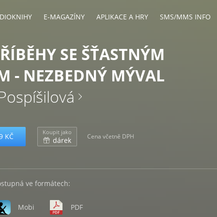
DIOKNIHY
E-MAGAZÍNY
APLIKACE A HRY
SMS/MMS INFO
ŘÍBĚHY SE ŠŤASTNÝM
M - NEZBEDNÝ MÝVAL
Pospíšilová
Koupit jako
9 KČ
Cena včetně DPH
dárek
ostupná ve formátech:
Mobi
PDF