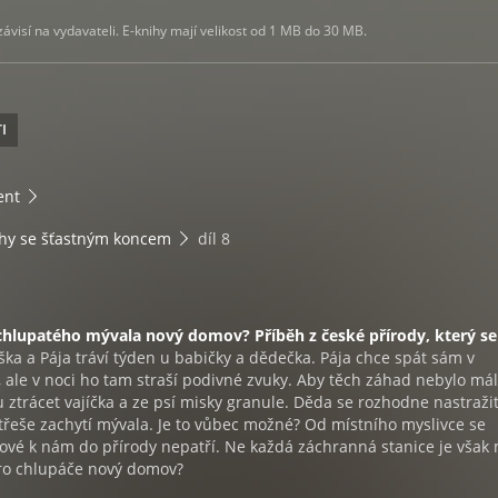
visí na vydavateli. E-knihy mají velikost od 1 MB do 30 MB.
I
ent
hy se šťastným koncem
díl 8
chlupatého mývala nový domov? Příběh z české přírody, který se
ška a Pája tráví týden u babičky a dědečka. Pája chce spát sám v
 ale v noci ho tam straší podivné zvuky. Aby těch záhad nebylo mál
 ztrácet vajíčka a ze psí misky granule. Děda se rozhodne nastraži
střeše zachytí mývala. Je to vůbec možné? Od místního myslivce se
lové k nám do přírody nepatří. Ne každá záchranná stanice je však
ro chlupáče nový domov?