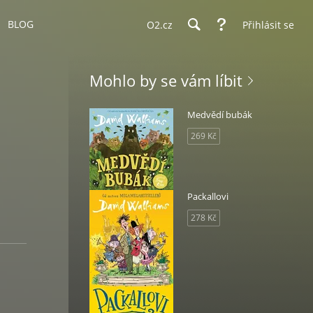
BLOG
O2.cz
Přihlásit se
Mohlo by se vám líbit
Medvědí bubák
269 Kč
Packallovi
278 Kč