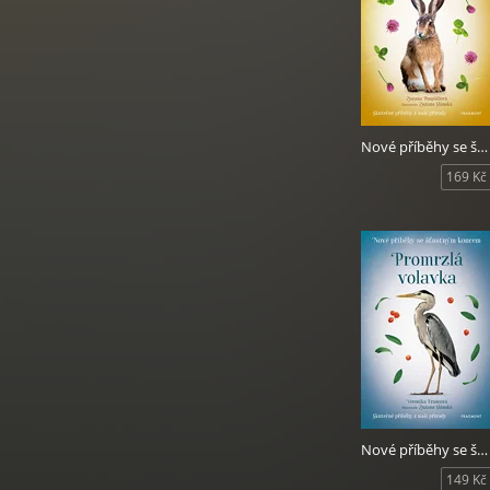
Nové příběhy se šťastným koncem - Vystrašený zajíček
169 Kč
Nové příběhy se šťastným koncem - Promrzlá volavka
149 Kč