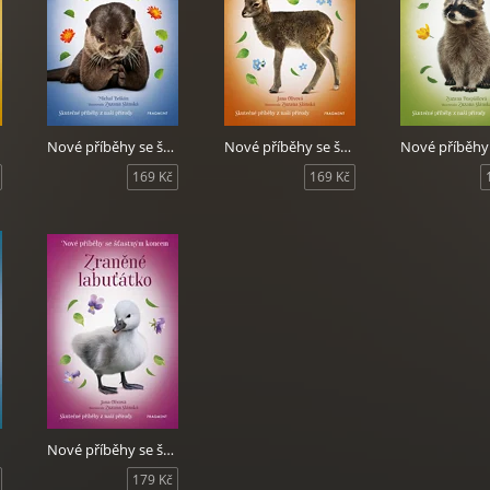
Nové příběhy se šťastným koncem - Hladový vydrýsek
Nové příběhy se šťastným koncem - Opuštěný muflonek
169 Kč
169 Kč
Nové příběhy se šťastným koncem - Zraněné labuťátko
179 Kč