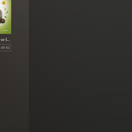
Nové příběhy se šťastným koncem - Nezbedný mýval
149 Kč