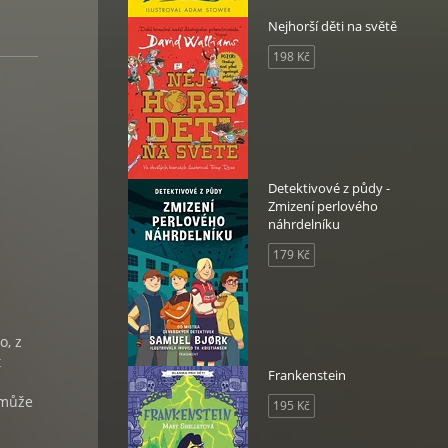
Nejhorší děti na světě
198 Kč
Detektivové z půdy -
Zmizení perlového
náhrdelníku
179 Kč
o, z
t
Frankenstein
 může
195 Kč