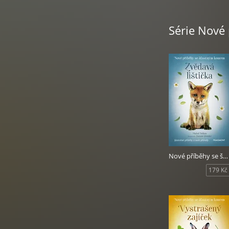
Série Nové
Nové příběhy se šťastným koncem - Zvědavá lištička
179 Kč