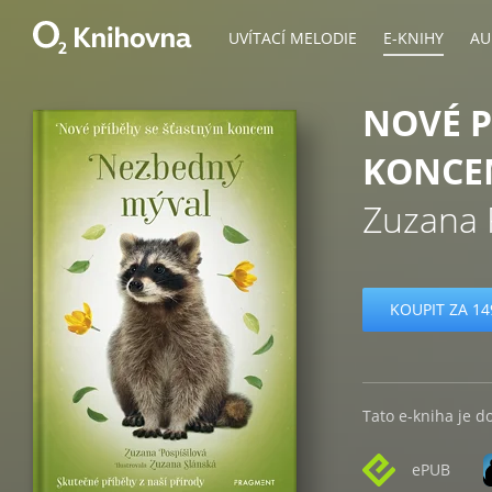
UVÍTACÍ MELODIE
E-KNIHY
AU
NOVÉ P
KONCE
Zuzana 
KOUPIT ZA 14
Tato e-kniha je d
ePUB