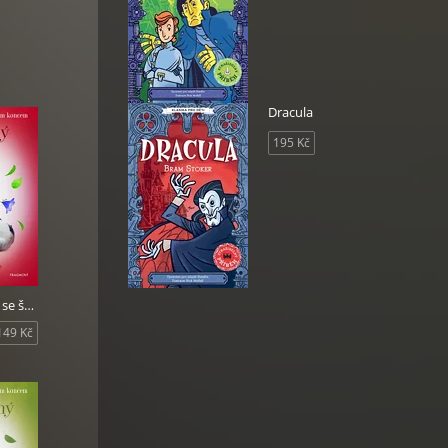
Dracula
195 Kč
Nové příběhy se šťastným koncem - Statečný čáp
149 Kč