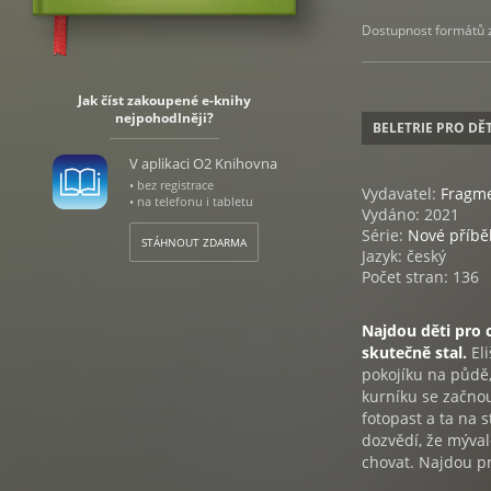
Dostupnost formátů zá
Jak číst zakoupené e-knihy
nejpohodlněji?
BELETRIE PRO DĚT
V aplikaci O2 Knihovna
• bez registrace
Vydavatel:
Fragm
• na telefonu i tabletu
Vydáno: 2021
Série:
Nové příbě
STÁHNOUT ZDARMA
Jazyk: český
Počet stran: 136
Najdou děti pro 
skutečně stal.
Eli
pokojíku na půdě,
kurníku se začnou
fotopast a ta na 
dozvědí, že mýva
chovat. Najdou p