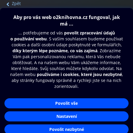
Zpět
Obsah ke stažení
Moje O2 Knihovna
Další zábava
© O2 Czech Republic a.s.
Nákupní řád
Přístupnost
Aplikace O2 Knihovna
Zásady zpracování osobních údajů
Čti a poslouchej své e-knihy a
Cookies
audioknihy rychleji a pohodlněji.
Nastavení cookies