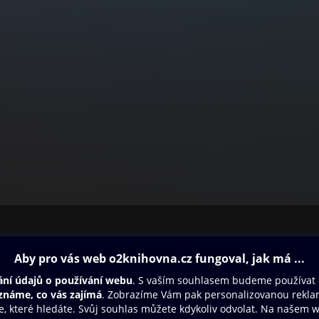
ovna
Další zábava
Oneplay
Oneplay Originály
Sport