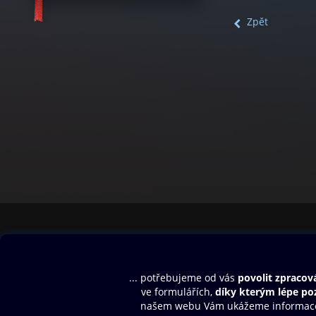
Zpět
Obsah ke stažení
Moje O2 Knih
Uvítací melodie
Přihlásit se
Aplikace a hry
E-knihy
Dárkový poukaz
SMS/MMS Info
Audioknihy
Nápověda
Blog