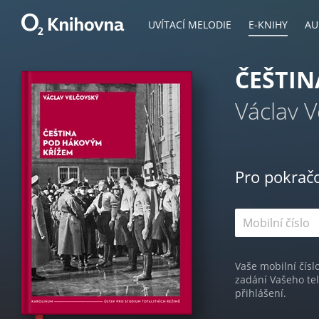
UVÍTACÍ MELODIE
E-KNIHY
AU
ČEŠTIN
Václav V
Pro pokrač
Vaše mobilní čísl
zadání Vašeho te
přihlášení.