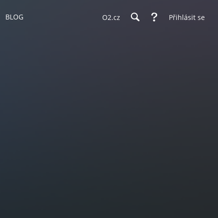
BLOG
O2.cz
Přihlásit se