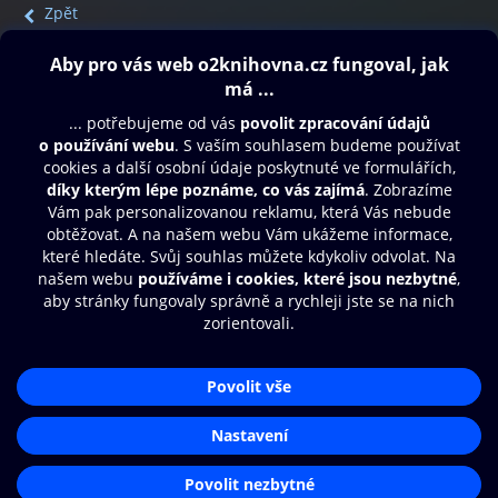
Zpět
Obsah ke stažení
Moje O2 Knihovna
Další zábava
© O2 Czech Republic a.s.
Nákupní řád
Přístupnost
Aplikace O2 Knihovna
Zásady zpracování osobních údajů
Čti a poslouchej své e-knihy a
Cookies
audioknihy rychleji a pohodlněji.
Nastavení cookies