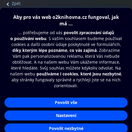
Zpět
Obsah ke stažení
Moje O2 Knihovna
Další zábava
© O2 Czech Republic a.s.
Nákupní řád
Přístupnost
Aplikace O2 Knihovna
Zásady zpracování osobních údajů
Čti a poslouchej své e-knihy a
Cookies
audioknihy rychleji a pohodlněji.
Nastavení cookies