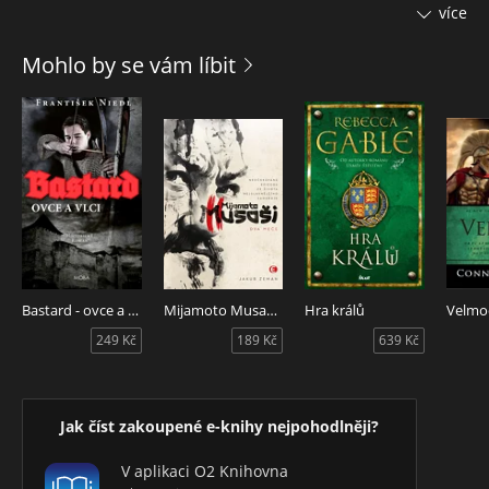
vracejí do vlasti. Rodová zášť znovu vzplane - tím silněji, že
více
protivníci stojí v opačných politických táborech. Do vykonání
pomsty je zatažena i nová mladá generace, která s
Mohlo by se vám líbit
původním sporem nechtěla mít nic společného. Tlak rodiny
je však příliš silný...
Bastard - ovce a vlci
Mijamoto Musaši 2
Hra králů
Velmo
249 Kč
189 Kč
639 Kč
Jak číst zakoupené e-knihy nejpohodlněji?
V aplikaci O2 Knihovna