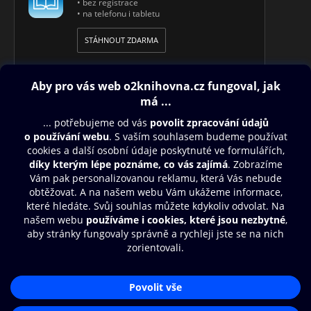
• bez registrace
• na telefonu i tabletu
STÁHNOUT ZDARMA
Obsah ke stažení
Moje O2 Knihovna
Další zábava
© O2 Czech Republic a.s.
Nákupní řád
Přístupnost
Aplikace O2 Knihovna
Zásady zpracování osobních údajů