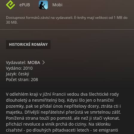
ePUB
Mobi
Dostupnost formátů závisí na vydavateli. E-knihy mají velikost od 1 MB do
30 MB.
HISTORICKÉ ROMÁNY
Vydavatel:
MOBA
Vydáno: 2010
Jazyk: český
Počet stran: 208
V odlehlém kraji v jižní Francii vedou dva šlechtické rody
dlouholetý a nesmiřitelný boj. Kdysi šlo jen o hraniční
pozemky, pak se přidal únos nepřítelovy dcery, ztráta cti i
majetku. Dřívější nepřátelství přerůstá ve smrtelnou zášť.
Ponížená strana touží po pomstě, ale než ji stačí vykonat,
přichází revoluce a viník prchá do ciziny. Na sklonku
císařství - po dlouhých pětadvaceti letech - se emigranti