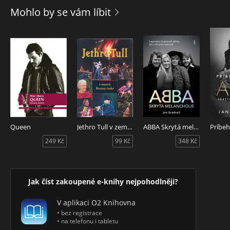
Seznam skladeb:
Mohlo by se vám líbit
Antonín Dvořák
Humoreska
Antonio Vivaldi
Podzim
Domenico Scarlatti
Queen
Jethro Tull v zemích Koruny české
ABBA Skrytá melancholie
Larghetto
249 Kč
99 Kč
348 Kč
Edvard Grieg
Ve sluji Krále hor
Jak číst zakoupené e-knihy nejpohodlněji?
Felix Mendelssohn-Bartholdy
V aplikaci O2 Knihovna
Svatební pochod
• bez registrace
• na telefonu i tabletu