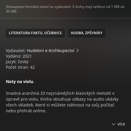
Dostupnost formátů závisí na vydavateli. E-knihy mají velikost od 1 MB do
30 MB.
LITERATURA FAKTU, UČEBNICE
HUDBA, ZPĚVNÍKY
Vydavatel:
Hudební e-Knihkupectví
Vydáno: 2021
Jazyk: český
Počet stran: 42
Noty na violu.
Snadná aranžmá 33 nejznámějších klasických melodií v
úpravě pro violu. Kniha obsahuje odkazy na audio ukázky
všech skladeb, které si můžete stáhnout na svůj počítač
nebo přehrát online.
ZVUKOVÁ UKÁZKA
více