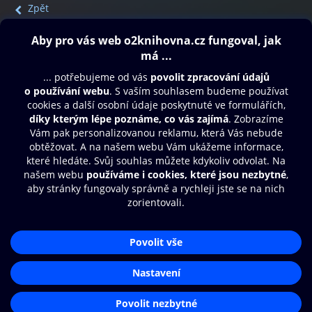
Zpět
Obsah ke stažení
Moje O2 Knihovna
Další zábava
© O2 Czech Republic a.s.
Nákupní řád
Přístupnost
Aplikace O2 Knihovna
Zásady zpracování osobních údajů
Čti a poslouchej své e-knihy a
Cookies
audioknihy rychleji a pohodlněji.
Nastavení cookies