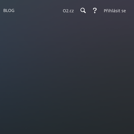
BLOG
O2.cz
Přihlásit se