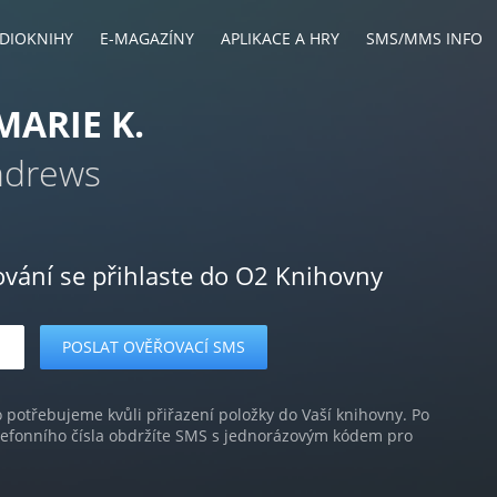
DIOKNIHY
E-MAGAZÍNY
APLIKACE A HRY
SMS/MMS INFO
MARIE K.
ndrews
ování se přihlaste do O2 Knihovny
o potřebujeme kvůli přiřazení položky do Vaší knihovny. Po
lefonního čísla obdržíte SMS s jednorázovým kódem pro