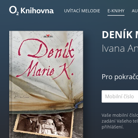
UVÍTACÍ MELODIE
E-KNIHY
AU
DENÍK 
Ivana A
Pro pokrač
Vaše mobilní čísl
zadání Vašeho te
přihlášení.