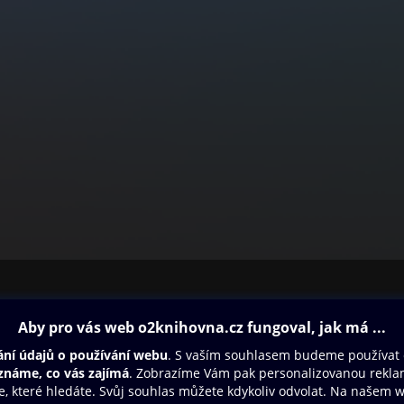
ovna
Další zábava
Oneplay
Oneplay Originály
Sport