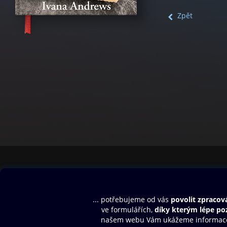
Zpět
Obsah ke stažení
Moje O2 Knih
Uvítací melodie
Přihlásit se
Aplikace a hry
E-knihy
Dárkový poukaz
SMS/MMS Info
Audioknihy
Nápověda
Blog