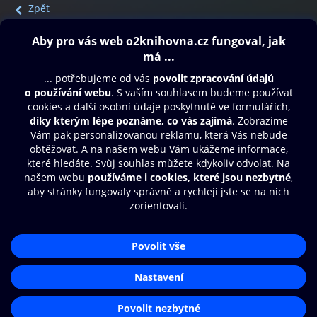
Zpět
Obsah ke stažení
Moje O2 Knihovna
Další zábava
© O2 Czech Republic a.s.
Nákupní řád
Přístupnost
Aplikace O2 Knihovna
Zásady zpracování osobních údajů
Čti a poslouchej své e-knihy a
Cookies
audioknihy rychleji a pohodlněji.
Nastavení cookies