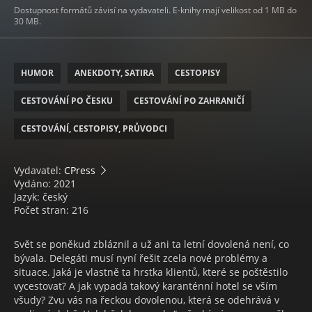
Dostupnost formátů závisí na vydavateli. E-knihy mají velikost od 1 MB do
30 MB.
HUMOR
ANEKDOTY, SATIRA
CESTOPISY
CESTOVÁNÍ PO ČESKU
CESTOVÁNÍ PO ZAHRANIČÍ
CESTOVÁNÍ, CESTOPISY, PRŮVODCI
Vydavatel:
CPress
Vydáno: 2021
Jazyk: český
Počet stran: 216
Svět se poněkud zbláznil a už ani ta letní dovolená není, co
bývala. Delegáti musí nyní řešit zcela nové problémy a
situace. Jaká je vlastně ta hrstka klientů, které se poštěstilo
vycestovat? A jak vypadá takový karanténní hotel se vším
všudy? Zvu vás na řeckou dovolenou, která se odehrává v