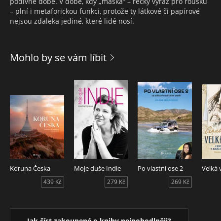
podivné době. V době, kdy „maska“ – řecký výraz pro roušku
– plní i metaforickou funkci, protože ty látkové či papírové
nejsou zdaleka jediné, které lidé nosí.
Mohlo by se vám líbit
Koruna Česka
Moje duše Indie
Po vlastní ose 2
Velká 
439 Kč
279 Kč
269 Kč
Jak číst zakoupené e-knihy nejpohodlněji?