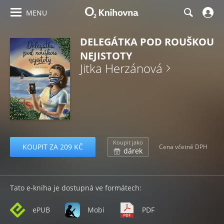
MENU
DELEGÁTKA POD ROUŠKOU
NEJISTOTY
Jitka Herzánová
Koupit jako
KOUPIT ZA 209 KČ
Cena včetně DPH
dárek
Tato e-kniha je dostupná ve formátech:
ePUB
Mobi
PDF