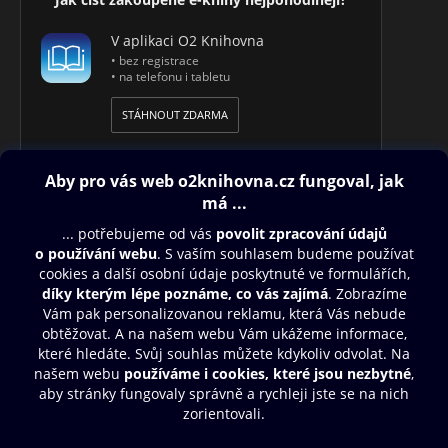
V aplikaci O2 Knihovna
• bez registrace
• na telefonu i tabletu
STÁHNOUT ZDARMA
Obsah ke stažení
Moje O2 Knihovna
Další zábava
© O2 Czech Republic a.s.
Nákupní řád