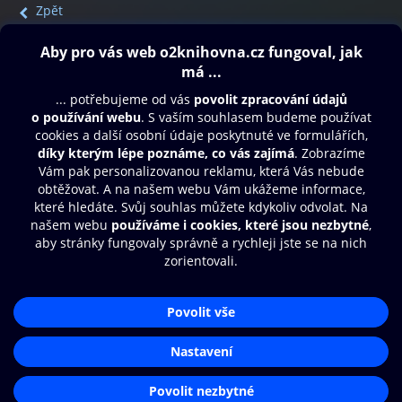
Zpět
Obsah ke stažení
Moje O2 Knihovna
Další zábava
© O2 Czech Republic a.s.
Nákupní řád
Přístupnost
Aplikace O2 Knihovna
Zásady zpracování osobních údajů
Čti a poslouchej své e-knihy a
Cookies
audioknihy rychleji a pohodlněji.
Nastavení cookies