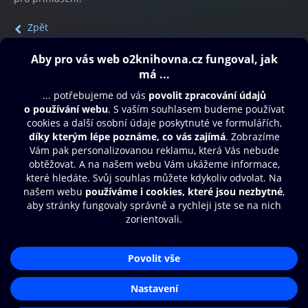
Zpět
Obsah ke stažení
Moje O2 Knihovna
Další zábava
© O2 Czech Republic a.s.
Nákupní řád
Přístupnost
Aplikace O2 Knihovna
Zásady zpracování osobních údajů
Čti a poslouchej své e-knihy a
Cookies
audioknihy rychleji a pohodlněji.