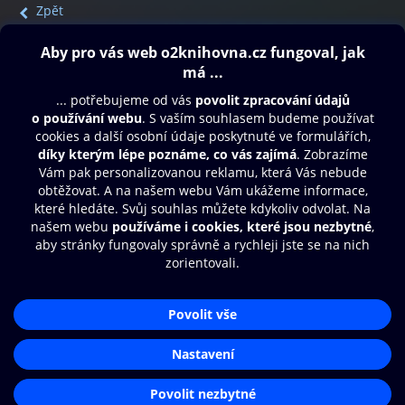
Zpět
Obsah ke stažení
Moje O2 Knihovna
Další zábava
© O2 Czech Republic a.s.
Nákupní řád
Přístupnost
Aplikace O2 Knihovna
Zásady zpracování osobních údajů
Čti a poslouchej své e-knihy a
Cookies
audioknihy rychleji a pohodlněji.
Nastavení cookies