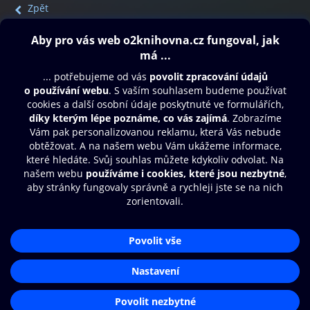
Zpět
Obsah ke stažení
Moje O2 Knihovna
Další zábava
© O2 Czech Republic a.s.
Nákupní řád
Přístupnost
Aplikace O2 Knihovna
Zásady zpracování osobních údajů
Čti a poslouchej své e-knihy a
Cookies
audioknihy rychleji a pohodlněji.
Nastavení cookies