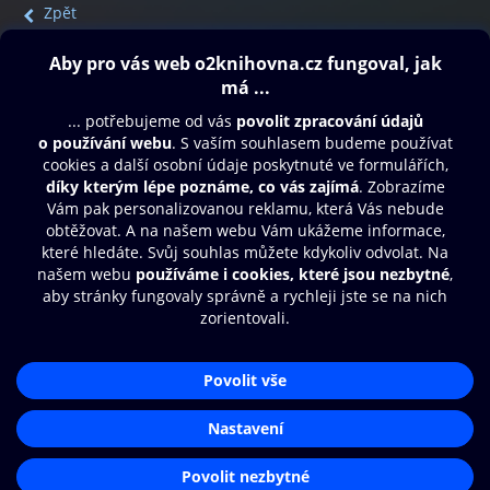
Zpět
Obsah ke stažení
Moje O2 Knihovna
Další zábava
© O2 Czech Republic a.s.
Nákupní řád
Přístupnost
Aplikace O2 Knihovna
Zásady zpracování osobních údajů
Čti a poslouchej své e-knihy a
Cookies
audioknihy rychleji a pohodlněji.
Nastavení cookies