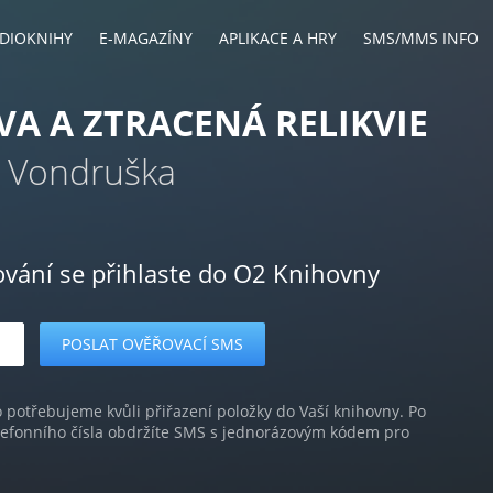
DIOKNIHY
E-MAGAZÍNY
APLIKACE A HRY
SMS/MMS INFO
VA A ZTRACENÁ RELIKVIE
l Vondruška
ování se přihlaste do O2 Knihovny
o potřebujeme kvůli přiřazení položky do Vaší knihovny. Po
lefonního čísla obdržíte SMS s jednorázovým kódem pro