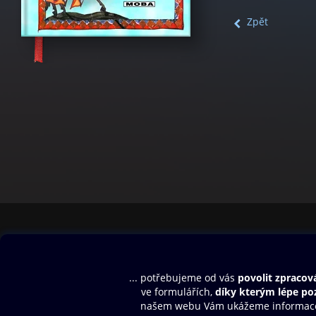
Zpět
Obsah ke stažení
Moje O2 Knih
Uvítací melodie
Přihlásit se
Aplikace a hry
E-knihy
Dárkový poukaz
SMS/MMS Info
Audioknihy
Nápověda
Blog