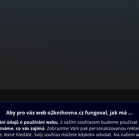
ovna
Další zábava
Oneplay
Oneplay Originály
Sport