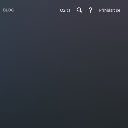
BLOG
O2.cz
Přihlásit se