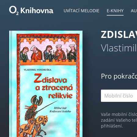
UVÍTACÍ MELODIE
E-KNIHY
AU
ZDISLA
Vlastimi
Pro pokrač
Vaše mobilní čísl
zadání Vašeho te
přihlášení.