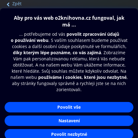
Zpět
Obsah ke stažení
Moje O2 Knihovna
Další zábava
© O2 Czech Republic a.s.
Nákupní řád
Přístupnost
Aplikace O2 Knihovna
Zásady zpracování osobních údajů
Čti a poslouchej své e-knihy a
Cookies
audioknihy rychleji a pohodlněji.
Nastavení cookies