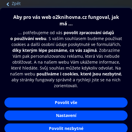
Zpět
Obsah ke stažení
Moje O2 Knihovna
Další zábava
© O2 Czech Republic a.s.
Nákupní řád
Přístupnost
Aplikace O2 Knihovna
Zásady zpracování osobních údajů
Čti a poslouchej své e-knihy a
Cookies
audioknihy rychleji a pohodlněji.
Nastavení cookies