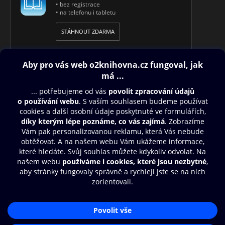
• bez registrace
• na telefonu i tabletu
STÁHNOUT ZDARMA
Obsah ke stažení
Moje O2 Knihovna
Další zábava
© O2 Czech Republic a.s.
Nákupní řád
Přístupnost
Aplikace O2 Knihovna
Zásady zpracování osobních údajů