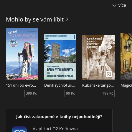
inckých památek a zasněžených vrcholků And až do zemí
více
kávy, kakaa a rumu.
Mohlo by se vám líbit
Budu vám vyprávět, jaké byly počáteční plány, které nakonec
stejně dopadly úplně jinak, jak jsme se na cestě učili, užívali
si i vztekali nebo jak jsme se ze zamilovanosti dostali na
křižovatku, ze které jsme se každý vydali svou cestou.
O tom, že člověk míní a život mění. Že stát se může cokoliv, a
když už si myslíte, že máte vyhráno, něco se zrovna pokazí.
Všechny ty nečekané změny ale k cestování patří a dělají jej
tak krásným a návykovým. Důležité je se z toho nepodělat.
To se ale dřív nebo později stejně stane, takže žádný stres,
151 dní po evropských stezkách
Deník rychloturisty aneb Cestujeme po České republice
Kubánské tango v rytmu blues
toaleťák do kapsy a směle do světa!
399 Kč
99 Kč
199 Kč
Jak číst zakoupené e-knihy nejpohodlněji?
V aplikaci O2 Knihovna