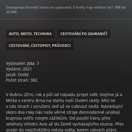
Dostupnost formátů závisí na vydavateli. E-knihy mají velikost od 1 MB do
30 MB.
AUTO, MOTO, TECHNIKA
CESTOVÁNÍ PO ZAHRANIČÍ
CESTOVÁNÍ, CESTOPISY, PRŮVODCI
Vydavatel:
Jota
Vydáno: 2021
Jazyk: český
Počet stran: 382
V dubnu 2016, rok a půl od nápadu projet svět, stojíme já a
Mirka v centru Brna na startu naší životní cesty. Mísí se
v nás strach i vzrušení, teď už se cuknout nedá. Následující
skoro dva roky nás naše věrné stroje dennodenně unášejí
krajinou vstříc novým zážitkům. Od pouští Íránu přes
velehory střední Asie až do Země vycházejícího slunce. Přes
oceán do nejjižnějšího města světa, kolem solných plání,