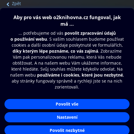
Zpět
Obsah ke stažení
Moje O2 Knihovna
Další zábava
© O2 Czech Republic a.s.
Nákupní řád
Přístupnost
Aplikace O2 Knihovna
Zásady zpracování osobních údajů
Čti a poslouchej své e-knihy a
Cookies
audioknihy rychleji a pohodlněji.
Nastavení cookies