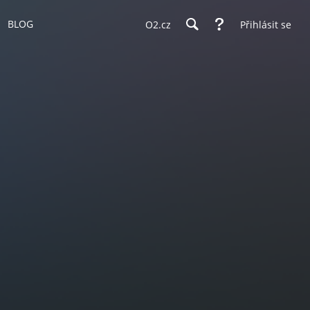
BLOG
O2.cz
Přihlásit se