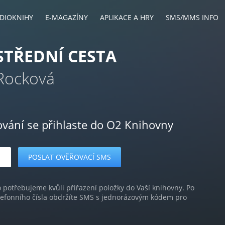
DIOKNIHY
E-MAGAZÍNY
APLIKACE A HRY
SMS/MMS INFO
STŘEDNÍ CESTA
Rocková
ování se přihlaste do O2 Knihovny
o potřebujeme kvůli přiřazení položky do Vaší knihovny. Po
lefonního čísla obdržíte SMS s jednorázovým kódem pro