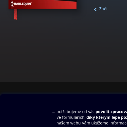
Zpět
Obsah ke stažení
Moje O2 Knih
Uvítací melodie
Přihlásit se
Aplikace a hry
E-knihy
Dárkový poukaz
SMS/MMS Info
Audioknihy
Nápověda
Blog