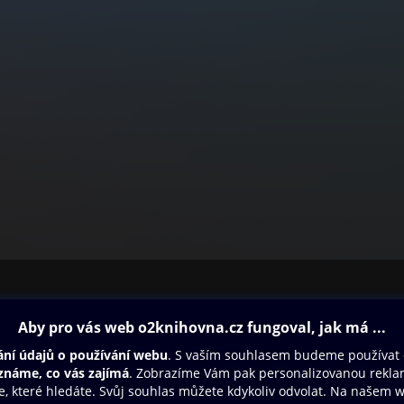
ovna
Další zábava
Oneplay
Oneplay Originály
Sport