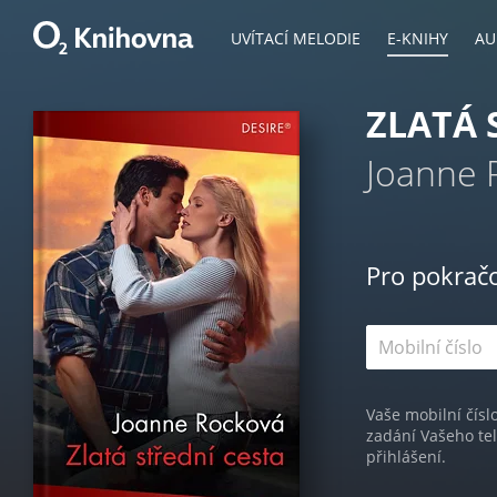
UVÍTACÍ MELODIE
E-KNIHY
AU
ZLATÁ 
Joanne 
Pro pokrač
Vaše mobilní čísl
zadání Vašeho te
přihlášení.