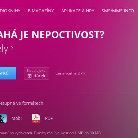
DIOKNIHY
E-MAGAZÍNY
APLIKACE A HRY
SMS/MMS INFO
AHÁ JE NEPOCTIVOST?
ly
Koupit jako
9 KČ
Cena včetně DPH
dárek
ostupná ve formátech:
Mobi
PDF
visí na vydavateli. E-knihy mají velikost od 1 MB do 30 MB.