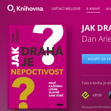
UVÍTACÍ MELODIE
E-KNIHY
AU
JAK DR
Dan Arie
KOUPIT ZA 14
Tato e-kniha je d
ePUB
Dostupnost formátů zá