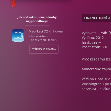
Jak číst zakoupené e-knihy
FINANCE, DANĚ A
nejpohodlněji?
V aplikaci O2 Knihovna
Vydavatel:
Práh
• bez registrace
Vydáno: 2012
• na telefonu i tabletu
Jazyk: český
Počet stran: 216
STÁHNOUT ZDARMA
Proč každému lže
Mimořádně zajíma
Většina z nás si 
Washingtonu po Wa
se vyskytuje všude
chceme vyhnout po
drahá je nepoctiv
novátorský výzkum