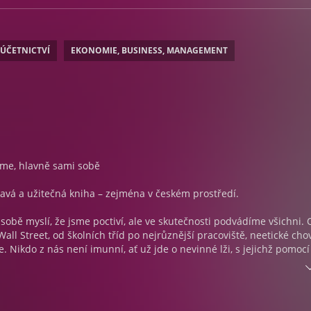
 ÚČETNICTVÍ
EKONOMIE, BUSINESS, MANAGEMENT
me, hlavně sami sobě
vá a užitečná kniha – zejména v českém prostředí.
o sobě myslí, že jsme poctiví, ale ve skutečnosti podvádíme všichni.
ll Street, od školních tříd po nejrůznější pracoviště, neetické cho
. Nikdo z nás není imunní, ať už jde o nevinné lži, s jejichž pomocí
tížím, nebo o vykazování příliš vysokých služebních výdajů. V kni
ost
obrací oceňovaný autor Dan Ariely svoji pozornost, jedinečný v
 k otázce nepoctivosti.