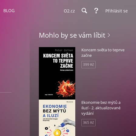
BLOG
O2.cz
Přihlásit se
Mohlo by se vám líbit
Koncem světa to teprve
začne
399 Kč
Ekonomie bez mýtů a
iluzí - 2. aktualizované
vydání
365 Kč