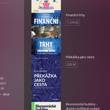
Finanční trhy
1 274 Kč
Překážka jako cesta
230 Kč
 Od
vání
 se
ze
Jak
více
hled a
Ekonomické bubliny -
druhé rozšířené vydání