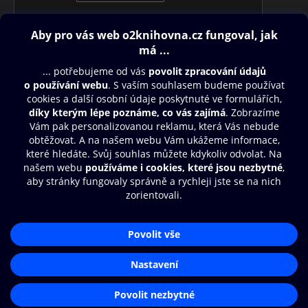
Obsah ke stažení
Moje O2 Knihovna
Další zábava
© O2 Czech Republic a.s.
Nákupní řád
Přístupnost
Aplikace O2 Knihovna
Zásady zpracování osobních údajů
Čti a poslouchej své e-knihy a
Cookies
audioknihy rychleji a pohodlněji.
Nastavení cookies