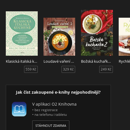
Klasická italská kuchyně
Loudavé vaření 2: Nové recepty pro pomalý hrnec
Božská kuchařka 2
Rychlé
559 Kč
329 Kč
249 Kč
Jak číst zakoupené e-knihy nejpohodlněji?
V aplikaci O2 Knihovna
• bez registrace
• na telefonu i tabletu
STÁHNOUT ZDARMA