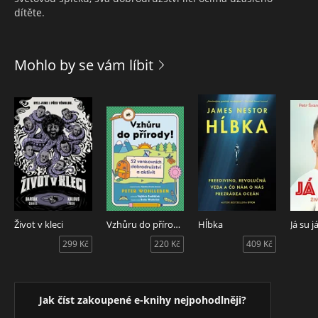
dítěte.
Mohlo by se vám líbit
Život v kleci
Vzhůru do přírody!
Hĺbka
Já su j
299 Kč
220 Kč
409 Kč
Jak číst zakoupené e-knihy nejpohodlněji?