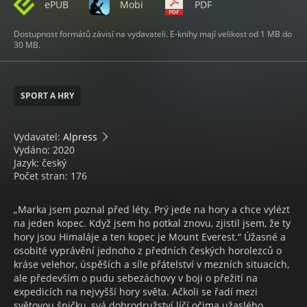
ePUB
Mobi
PDF
Dostupnost formátů závisí na vydavateli. E-knihy mají velikost od 1 MB do
30 MB.
SPORT A HRY
Vydavatel:
Alpress
Vydáno: 2020
Jazyk: český
Počet stran: 176
„Marka jsem poznal před léty. Prý jede na hory a chce vylézt
na jeden kopec. Když jsem ho potkal znovu, zjistil jsem, že ty
hory jsou Himaláje a ten kopec je Mount Everest.“ Úžasné a
osobité vyprávění jednoho z předních českých horolezců o
kráse velehor, úspěších a síle přátelství v mezních situacích,
ale především o pudu sebezáchovy v boji o přežití na
expedicích na nejvyšší hory světa. Ačkoli se řadí mezi
světovou špičku, svá dobrodružství líčí očima užaslého