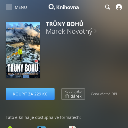
MENU
TRŮNY BOHŮ
Marek Novotný
Koupit jako
KOUPIT ZA 229 KČ
Cena včetně DPH
dárek
Tato e-kniha je dostupná ve formátech: