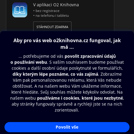
V aplikaci O2 Knihovna
• bez registrace
• na telefonu i tabletu
STÁHNOUT ZDARMA
Obsah ke stažení
Moje O2 Knihovna
Další zábava
© O2 Czech Republic a.s.
Nákupní řád
Aplikace O2 Knihovna
Přístupnost