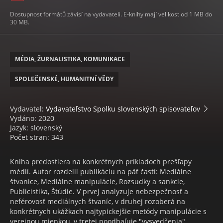
Dostupnost formátů závisí na vydavateli. E-knihy mají velikost od 1 MB do
30 MB.
MÉDIA, ŽURNALISTIKA, KOMUNIKACE
SPOLEČENSKÉ, HUMANITNÍ VĚDY
Vydavatel:
Vydavateľstvo Spolku slovenských spisovateľov
Vydáno: 2020
Jazyk: slovenský
Počet stran: 343
Kniha predostiera na konkrétnych príkladoch prešľapy
médií. Autor rozdelil publikáciu na päť častí: Mediálne
štvanice, Mediálne manipulácie, Rozsudky a sankcie,
Publicistika, Štúdie. V prvej analyzuje nebezpečnosť a
neférovosť mediálnych štvaníc, v druhej rozoberá na
konkrétnych ukážkach najtypickejšie metódy manipulácie s
verejnou mienkou, v tretej poodhaľuje "vysvedčenia"