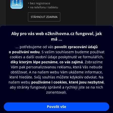
• bez registrace
• na telefonu i tabletu
STÁHNOUT ZDARMA
Obsah ke stažení
Moje O2 Knihovna
Další zábava
© O2 Czech Republic a.s.
Nákupní řád
Přístupnost
Aplikace O2 Knihovna
Zásady zpracování osobních údajů