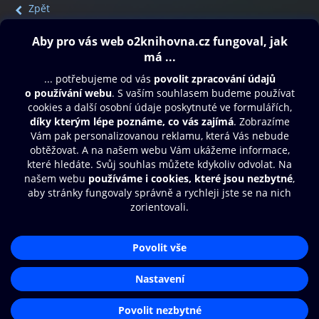
Zpět
Obsah ke stažení
Moje O2 Knihovna
Další zábava
© O2 Czech Republic a.s.
Nákupní řád
Přístupnost
Aplikace O2 Knihovna
Zásady zpracování osobních údajů
Čti a poslouchej své e-knihy a
Cookies
audioknihy rychleji a pohodlněji.
Nastavení cookies