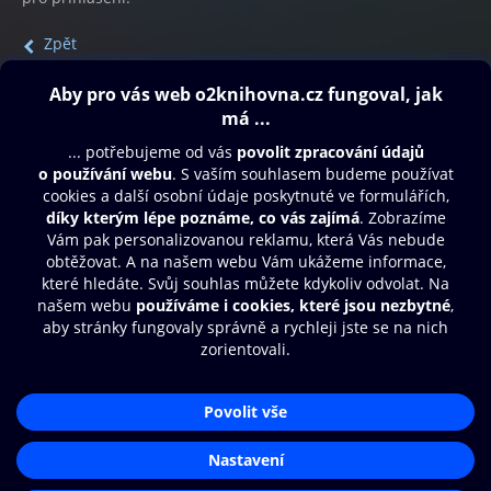
Zpět
Obsah ke stažení
Moje O2 Knihovna
Další zábava
© O2 Czech Republic a.s.
Nákupní řád
Přístupnost
Aplikace O2 Knihovna
Zásady zpracování osobních údajů
Čti a poslouchej své e-knihy a
Cookies
audioknihy rychleji a pohodlněji.