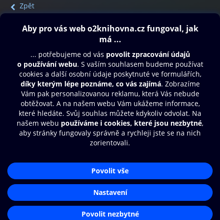
Zpět
Obsah ke stažení
Moje O2 Knihovna
Další zábava
© O2 Czech Republic a.s.
Nákupní řád
Přístupnost
Aplikace O2 Knihovna
Zásady zpracování osobních údajů
Čti a poslouchej své e-knihy a
Cookies
audioknihy rychleji a pohodlněji.
Nastavení cookies