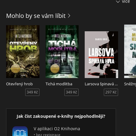
více
nikdo nevyčurá, pánové! a dalších je zřejmé, že autor zná
důvěrně prostředí, o kterém píše, navíc jednotlivé detektivní
Mohlo by se vám líbit
příběhy nepostrádají napětí ani humor.
Otevřený hrob
Tichá modlitba
Larsova špinavá hra
Sněžn
349 Kč
349 Kč
297 Kč
Jak číst zakoupené e-knihy nejpohodlněji?
V aplikaci O2 Knihovna
• bez registrace