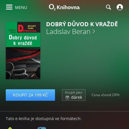
MENU
DOBRÝ DŮVOD K VRAŽDĚ
Ladislav Beran
Koupit jako
KOUPIT ZA 199 KČ
Cena včetně DPH
dárek
Tato e-kniha je dostupná ve formátech: