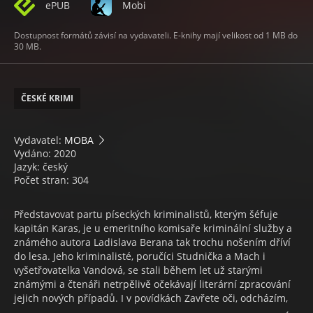
ePUB
Mobi
Dostupnost formátů závisí na vydavateli. E-knihy mají velikost od 1 MB do
30 MB.
ČESKÉ KRIMI
Vydavatel:
MOBA
Vydáno: 2020
Jazyk: český
Počet stran: 304
Představovat partu píseckých kriminalistů, kterým šéfuje
kapitán Karas, je u emeritního komisaře kriminální služby a
známého autora Ladislava Berana tak trochu nošením dříví
do lesa. Jeho kriminalisté, poručíci Studnička a Mach i
vyšetřovatelka Vandová, se stali během let už starými
známými a čtenáři netrpělivě očekávají literární zpracování
jejich nových případů. I v povídkách Zavřete oči, odcházím,
pánové!, Červená karta, Kalné vody zločinu, Erotoman, Geny