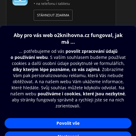
• na telefonu i tabletu
STÁHNOUT ZDARMA
Obsah ke stažení
Moje O2 Knihovna
Další zábava
© O2 Czech Republic a.s.
Nákupní řád
Přístupnost
Aplikace O2 Knihovna
Zásady zpracování osobních údajů