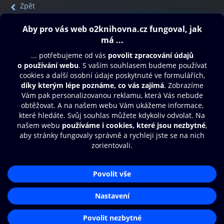
Zpět
Obsah ke stažení
Moje O2 Knihovna
Další zábava
© O2 Czech Republic a.s.
Nákupní řád
Přístupnost
Aplikace O2 Knihovna
Zásady zpracování osobních údajů
Čti a poslouchej své e-knihy a
Cookies
audioknihy rychleji a pohodlněji.
Nastavení cookies