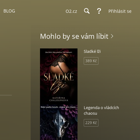
BLOG
O2.cz
Přihlásit se
Mohlo by se vám líbit
Sladké lži
389 Kč
Legenda o vládcích
chaosu
229 Kč