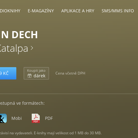
DIOKNIHY
E-MAGAZÍNY
APLIKACE A HRY
SMS/MMS INFO
IN DECH
Katalpa
Koupit jako
9 KČ
Cena včetně DPH
dárek
ostupná ve formátech:
Mobi
PDF
visí na vydavateli. E-knihy mají velikost od 1 MB do 30 MB.