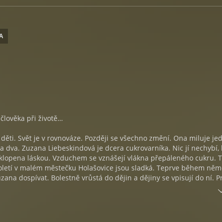
A
člověka při životě…
u děti. Svět je v rovnováze. Později se všechno změní. Ona miluje j
oba dva. Zuzana Liebeskindová je dcera cukrovarníka. Nic jí nechybí, 
bklopena láskou. Vzduchem se vznášejí vlákna přepáleného cukru. T
toletí v malém městečku Holašovice jsou sladká. Teprve během ně
ana dospívat. Bolestně vrůstá do dějin a dějiny se vpisují do ní. P
, její osud je předem daný. Transport. Koncentrační tábor. Zuzani
n zůstávají v Holašovicích. Jejich cesty se však rozcházejí. Po skon
rací z koncentračního tábora, ztráty jsou ale větší, než čekala. Doká
 ještě milovat? A má vůbec na výběr?