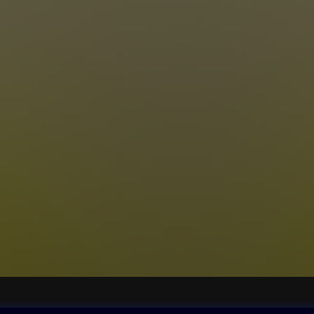
ovna
Další zábava