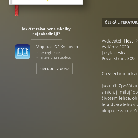
ČESKÁ LITERATUR
Jak číst zakoupené e-knihy
nejpohodlněji?
Vydavatel:
Host
V aplikaci O2 Knihovna
Vydáno: 2020
Jazyk: český
• bez registrace
• na telefonu i tabletu
Počet stran: 309
STÁHNOUT ZDARMA
Co všechno udrží 
Jsou tři. Zpočátk
z nich, ji milují 
životem lehce, o
léta dvacátého s
okupace začne Zuz
má židovský původ
přátelé Hanuš a Ja
války se Zuzana v
všem, co prožila,