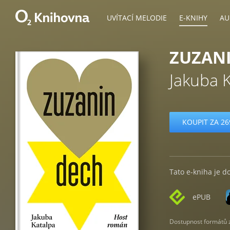
UVÍTACÍ MELODIE
E-KNIHY
AU
ZUZAN
Jakuba 
KOUPIT ZA 26
Tato e-kniha je d
ePUB
Dostupnost formátů zá