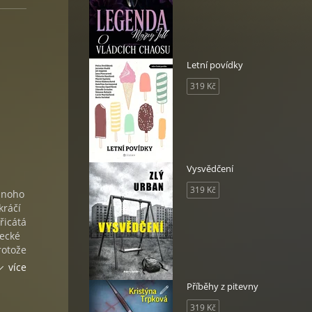
Letní povídky
319 Kč
Vysvědčení
319 Kč
ednoho
kráčí
řicátá
mecké
rotože
ni
více
čení
Příběhy z pitevny
že po
319 Kč