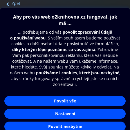
Zpět
Obsah ke stažení
Moje O2 Knihovna
Další zábava
© O2 Czech Republic a.s.
Nákupní řád
Přístupnost
Aplikace O2 Knihovna
Zásady zpracování osobních údajů
Čti a poslouchej své e-knihy a
Cookies
audioknihy rychleji a pohodlněji.
Nastavení cookies