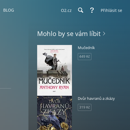
BLOG
O2.cz
Přihlásit se
Mohlo by se vám líbit
Mučedník
449 Kč
Dvůr havranů a zkázy
319 Kč