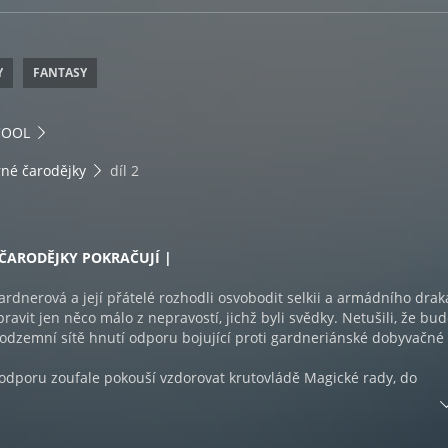
Y
FANTASY
COOL
rné čarodějky
díl 2
ČARODĚJKY POKRAČUJÍ |
ardnerová a její přátelé rozhodli osvobodit selkii a armádního drak
ravit jen něco málo z nepravostí, jichž byli svědky. Netušili, že bu
odzemní sítě hnutí odporu bojující proti gardneriánské dobyvačné
 odporu zoufale pokouší vzdorovat krutovládě Magické rady, do
 stále větší počet gardneriánských vojáků pod velením Lukase Grey
edaleké vojenské základny.