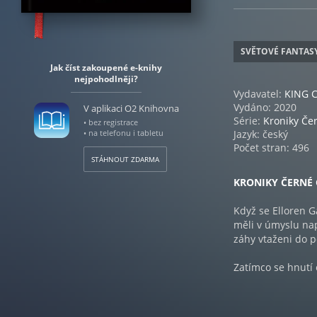
SVĚTOVÉ FANTAS
Jak číst zakoupené e-knihy
nejpohodlněji?
Vydavatel:
KING 
Vydáno: 2020
V aplikaci O2 Knihovna
Série:
Kroniky Če
• bez registrace
• na telefonu i tabletu
Jazyk: český
Počet stran: 496
STÁHNOUT ZDARMA
KRONIKY ČERNÉ 
Když se Elloren G
měli v úmyslu nap
záhy vtaženi do p
Zatímco se hnutí
univerzity proudí
nového velitele n