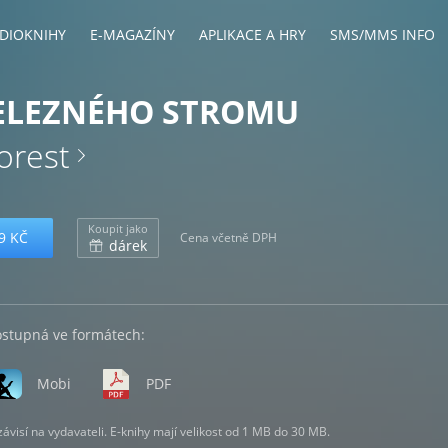
DIOKNIHY
E-MAGAZÍNY
APLIKACE A HRY
SMS/MMS INFO
ŽELEZNÉHO STROMU
orest
Koupit jako
9 KČ
Cena včetně DPH
dárek
ostupná ve formátech:
Mobi
PDF
visí na vydavateli. E-knihy mají velikost od 1 MB do 30 MB.