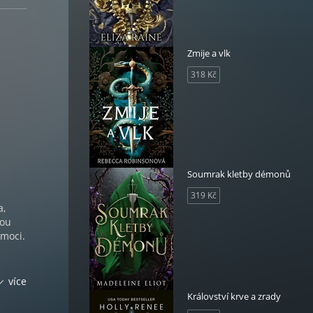
Zmije a vlk
318 Kč
Soumrak kletby démonů
319 Kč
a,
dou
 moci.
e,
více
Království krve a zrady