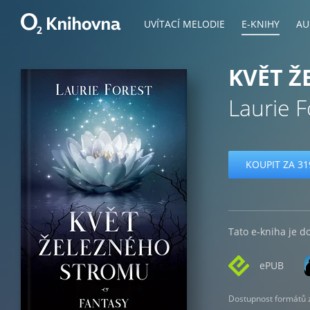
UVÍTACÍ MELODIE
E-KNIHY
AU
KVĚT 
Laurie F
KOUPIT ZA 31
Tato e-kniha je d
ePUB
Dostupnost formátů zá