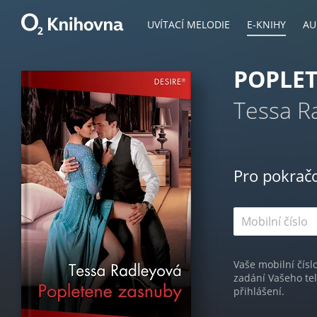
UVÍTACÍ MELODIE
E-KNIHY
AU
POPLE
Tessa R
Pro pokrač
Vaše mobilní čísl
zadání Vašeho te
přihlášení.