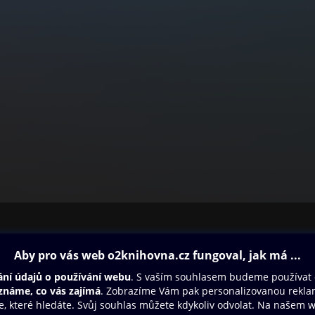
ovna
Další zábava
Oneplay
Oneplay Originály
Sport