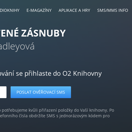
DIOKNIHY
E-MAGAZÍNY
APLIKACE A HRY
SMS/MMS INFO
TENÉ ZÁSNUBY
adleyová
ování se přihlaste do O2 Knihovny
o potřebujeme kvůli přiřazení položky do Vaší knihovny. Po
lefonního čísla obdržíte SMS s jednorázovým kódem pro