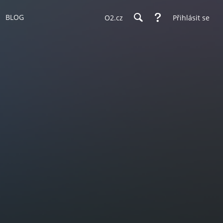
BLOG
O2.cz
Přihlásit se