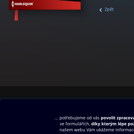
Zpět
Obsah ke stažení
Moje O2 Knih
Uvítací melodie
Přihlásit se
Aplikace a hry
E-knihy
Dárkový poukaz
SMS/MMS Info
Audioknihy
Nápověda
Blog