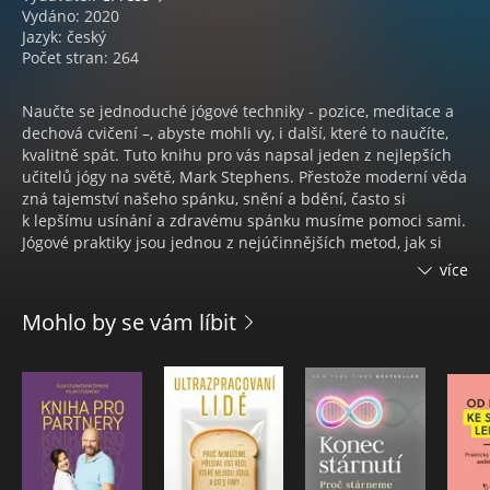
Vydáno: 2020
Jazyk: český
Počet stran: 264
Naučte se jednoduché jógové techniky - pozice, meditace a
dechová cvičení –, abyste mohli vy, i další, které to naučíte,
kvalitně spát. Tuto knihu pro vás napsal jeden z nejlepších
učitelů jógy na světě, Mark Stephens. Přestože moderní věda
zná tajemství našeho spánku, snění a bdění, často si
k lepšímu usínání a zdravému spánku musíme pomoci sami.
Jógové praktiky jsou jednou z nejúčinnějších metod, jak si
kvalitu spánku zlepšit a lépe ho využít k celkové regeneraci
více
těla i mysli. V této knize naleznete snadné a efektivní jógové
aktivity – jednotlivé ásany, sestavy, dechová cvičení a
Mohlo by se vám líbit
meditační praktiky. Najdete zde základní sestavy pro dobrý
spánek, tedy řešení doslova pro každého, ale i další
specificky zaměřená cvičení: při nadměrném vybuzení,
depresi, letargii, spánkové apnoi. Kniha dále přihlíží
k jednotlivým věkovým skupinám a jejich potřebám, takže
zde naleznete řešení od adolescentů po seniory. S ohledem
na omezení hybnosti a poruchy rovnováhy těch nejstarších
je zde samostatná kapitola jógy cvičené na židli. Kromě jógy