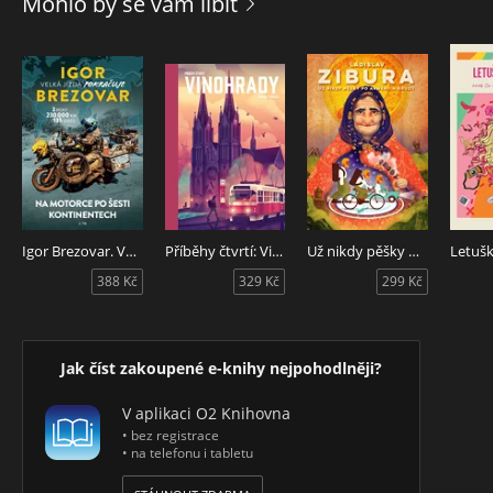
Mohlo by se vám líbit
Igor Brezovar. Velká jízda pokračuje
Příběhy čtvrtí: Vinohrady
Už nikdy pěšky po Arménii a Gruzii
388 Kč
329 Kč
299 Kč
Jak číst zakoupené e-knihy nejpohodlněji?
V aplikaci O2 Knihovna
• bez registrace
• na telefonu i tabletu