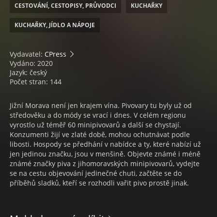
CESTOVÁNÍ, CESTOPISY, PRŮVODCI
KUCHAŘKY
KUCHAŘKY, JÍDLO A NÁPOJE
Vydavatel:
CPress
Vydáno: 2020
Jazyk: český
Počet stran: 144
Jižní Morava není jen krajem vína. Pivovary tu byly už od
středověku a do módy se vrací i dnes. V celém regionu
vyrostlo už téměř 60 minipivovarů a další se chystají.
Konzumenti žijí ve zlaté době, mohou ochutnávat podle
libosti. Hospody se předhání v nabídce a ty, které nabízí už
jen jedinou značku, jsou v menšině. Objevte známé i méně
známé značky piva z jihomoravských minipivovarů, vydejte
se na cestu objevování jedinečné chuti, začtěte se do
příběhů sladků, kteří se rozhodli vařit pivo prostě jinak.