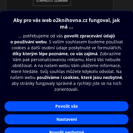
STÁHNOUT ZDARMA
Obsah ke stažení
Moje O2 Knihovna
Další zábava
© O2 Czech Republic a.s.
Nákupní řád
Přístupnost
Aplikace O2 Knihovna
Zásady zpracování osobních údajů
Čti a poslouchej své e-knihy a
Cookies
audioknihy rychleji a pohodlněji.
Nastavení cookies