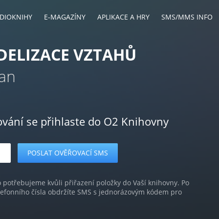
DIOKNIHY
E-MAGAZÍNY
APLIKACE A HRY
SMS/MMS INFO
DELIZACE VZTAHŮ
an
ování se přihlaste do O2 Knihovny
o potřebujeme kvůli přiřazení položky do Vaší knihovny. Po
lefonního čísla obdržíte SMS s jednorázovým kódem pro