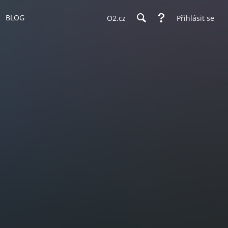
BLOG
O2.cz
Přihlásit se