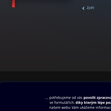
Zpět
Obsah ke stažení
Moje O2 Knih
Uvítací melodie
Přihlásit se
Aplikace a hry
E-knihy
Dárkový poukaz
SMS/MMS Info
Audioknihy
Nápověda
Blog