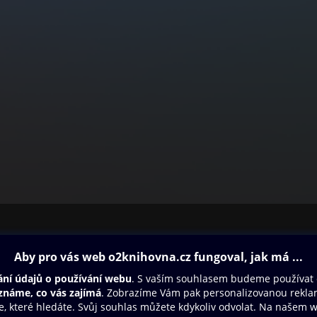
ovna
Další zábava
Oneplay
Oneplay Originály
Sport