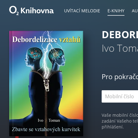
UVÍTACÍ MELODIE
E-KNIHY
AU
DEBOR
Ivo Tom
Pro pokrač
Vaše mobilní čísl
zadání Vašeho te
přihlášení.