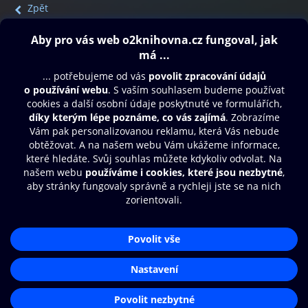
Zpět
Obsah ke stažení
Moje O2 Knihovna
Další zábava
© O2 Czech Republic a.s.
Nákupní řád
Přístupnost
Aplikace O2 Knihovna
Zásady zpracování osobních údajů
Čti a poslouchej své e-knihy a
Cookies
audioknihy rychleji a pohodlněji.
Nastavení cookies