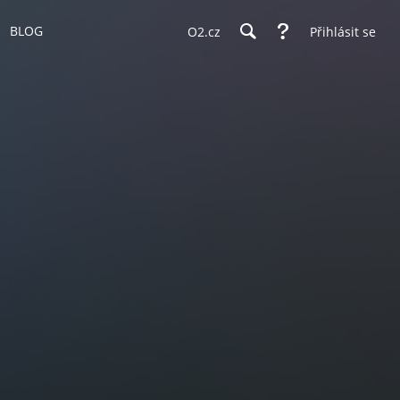
BLOG
O2.cz
Přihlásit se