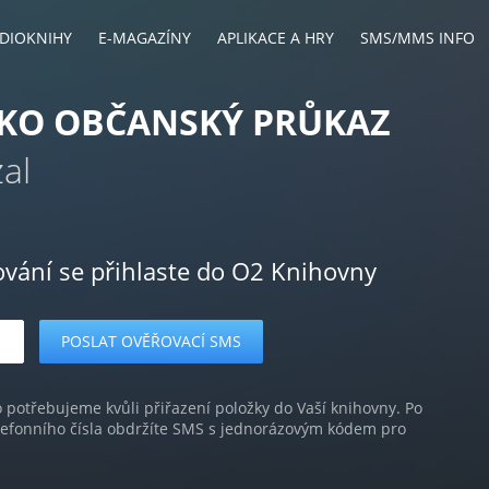
DIOKNIHY
E-MAGAZÍNY
APLIKACE A HRY
SMS/MMS INFO
AKO OBČANSKÝ PRŮKAZ
zal
ování se přihlaste do O2 Knihovny
o potřebujeme kvůli přiřazení položky do Vaší knihovny. Po
lefonního čísla obdržíte SMS s jednorázovým kódem pro