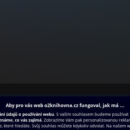
ovna
Další zábava
Oneplay
Oneplay Originály
Sport