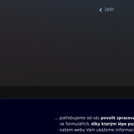
Zpět
Obsah ke stažení
Moje O2 Knih
Uvítací melodie
Přihlásit se
Aplikace a hry
E-knihy
Dárkový poukaz
SMS/MMS Info
Audioknihy
Nápověda
Blog