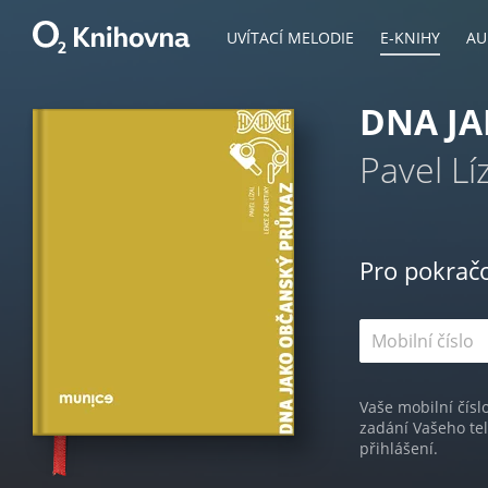
UVÍTACÍ MELODIE
E-KNIHY
AU
DNA J
Pavel Lí
Pro pokrač
Vaše mobilní čísl
zadání Vašeho te
přihlášení.