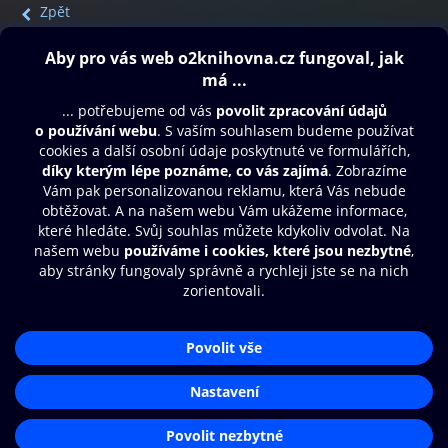
Zpět
Obsah ke stažení
Moje O2 Knihovna
Další zábava
© O2 Czech Republic a.s.
Nákupní řád
Přístupnost
Aplikace O2 Knihovna
Zásady zpracování osobních údajů
Čti a poslouchej své e-knihy a
Cookies
audioknihy rychleji a pohodlněji.
Nastavení cookies