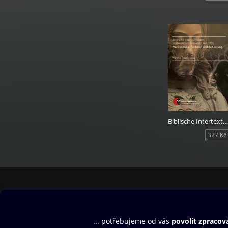
Biblische Intertextualität in deutschen Romanen seit 1990
327 Kč
Obsah ke stažení
Moje O2 Knih
Uvítací melodie
Přihlásit se
Aplikace a hry