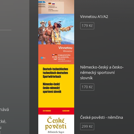
Vinnetou A1/A2
179 Kč
Německo-český a česko-
německý sportovní
slovník
170 Kč
vnává
České pověsti - němčina
cké,
299 Kč
u
í