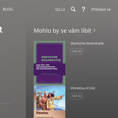
BLOG
O2.cz
Přihlásit se
R
Mohlo by se vám líbit
Deutsche Grammatik
240 Kč
Vinnetou A1/A2
169 Kč