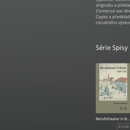
originálu a překl
Clemense von Bre
Čapka a předkládá
rozsáhlého výzku
Série Spisy
Berufstheater in Brünn 1668-1733
212 Kč