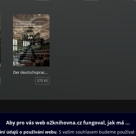
Der deutschsprachige Universitätsroman seit 1968
370 Kč
ovna
Další zábava
Oneplay