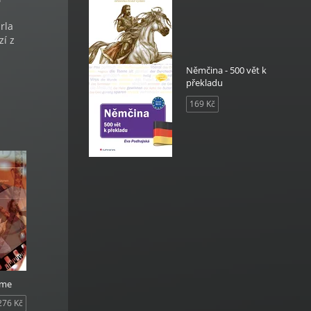
rla
zí z
Němčina - 500 vět k
překladu
169 Kč
lme
276 Kč