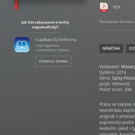
PDF
Dostupnost formátů zá
Jak číst zakoupené e-knihy
nejpohodlněji?
V aplikaci O2 Knihovna
• bez registrace
NĚMČINA
CIZ
• na telefonu i tabletu
STÁHNOUT ZDARMA
Vydavatel:
Masary
Vydáno: 2016
Série:
Spisy Filoz
Jazyk: německý
Počet stran: 298
Práce se zabývá o
teoretickou kapit
originál s překla
expresivity podle 
lexikální, jakož i 
výpovědi: konečn