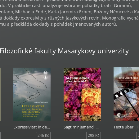
adu. V praktické části analyzuje vybrané pohádky bratří Grimmů,
ntano, Michaela Ende, Karla Jaromíra Erben, Boženy Němcové a Ka
 doklady expresivity z různých jazykových rovin. Monografie vychá
mu a předkládá doklady z pohádek jmenovaných autorů.
 Filozofické fakulty Masarykovy univerzity
Expressivität in der Sprache der Märchen im Deutschen und im Tschechischen
Sagt mir jemand, was Liebe ist?
Texte über Fi
246 Kč
298 Kč