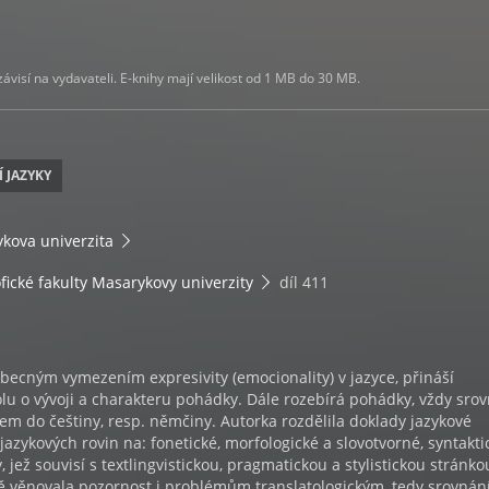
visí na vydavateli. E-knihy mají velikost od 1 MB do 30 MB.
Í JAZYKY
kova univerzita
ofické fakulty Masarykovy univerzity
díl 411
becným vymezením expresivity (emocionality) v jazyce, přináší
olu o vývoji a charakteru pohádky. Dále rozebírá pohádky, vždy sro
dem do češtiny, resp. němčiny. Autorka rozdělila doklady jazykové
jazykových rovin na: fonetické, morfologické a slovotvorné, syntakti
ty, jež souvisí s textlingvistickou, pragmatickou a stylistickou stránko
ě věnovala pozornost i problémům translatologickým, tedy srovnán