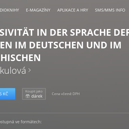
DIOKNIHY
E-MAGAZÍNY
APLIKACE A HRY
SMS/MMS INFO
SIVITÄT IN DER SPRACHE DE
EN IM DEUTSCHEN UND IM
CHISCHEN
kulová
Koupit jako
6 KČ
Cena včetně DPH
dárek
ostupná ve formátech: