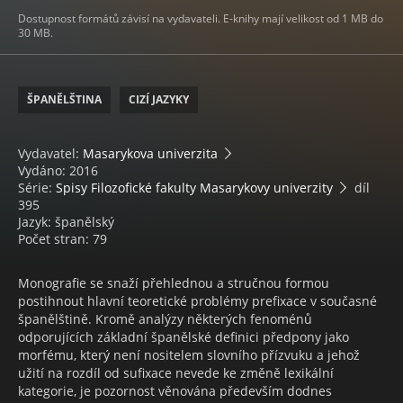
Dostupnost formátů závisí na vydavateli. E-knihy mají velikost od 1 MB do
30 MB.
ŠPANĚLŠTINA
CIZÍ JAZYKY
Vydavatel:
Masarykova univerzita
Vydáno: 2016
Série:
Spisy Filozofické fakulty Masarykovy univerzity
díl
395
Jazyk: španělský
Počet stran: 79
Monografie se snaží přehlednou a stručnou formou
postihnout hlavní teoretické problémy prefixace v současné
španělštině. Kromě analýzy některých fenoménů
odporujících základní španělské definici předpony jako
morfému, který není nositelem slovního přízvuku a jehož
užití na rozdíl od sufixace nevede ke změně lexikální
kategorie, je pozornost věnována především dodnes