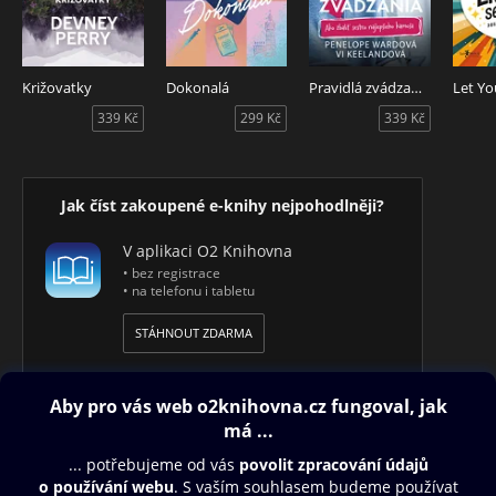
Križovatky
Dokonalá
Pravidlá zvádzania: Ako zbaliť sestru najlepšieho kamoša
339 Kč
299 Kč
339 Kč
Jak číst zakoupené e-knihy nejpohodlněji?
V aplikaci O2 Knihovna
• bez registrace
• na telefonu i tabletu
STÁHNOUT ZDARMA
Obsah ke stažení